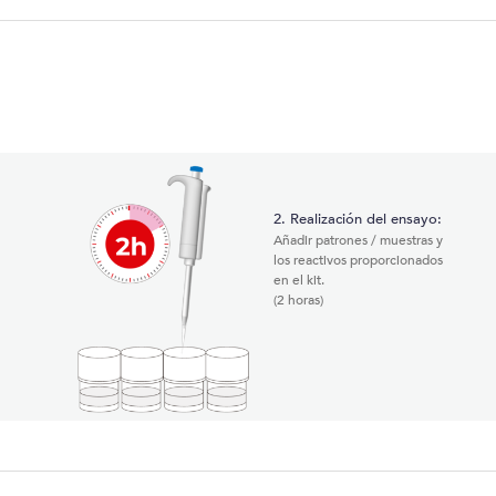
O
2. Realización del ensayo:
Añadir patrones / muestras y
los reactivos proporcionados
en el kit.
(2 horas)