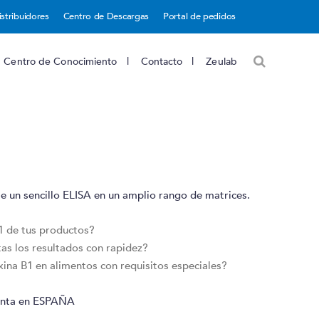
istribuidores
Centro de Descargas
Portal de pedidos
Centro de Conocimiento
Contacto
Zeulab
e un sencillo ELISA en un amplio rango de matrices.
1 de tus productos?
as los resultados con rapidez?
xina B1 en alimentos con requisitos especiales?
enta en ESPAÑA