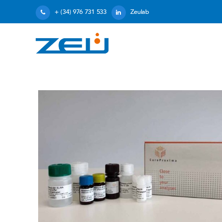
+ (34) 976 731 533
Zeulab