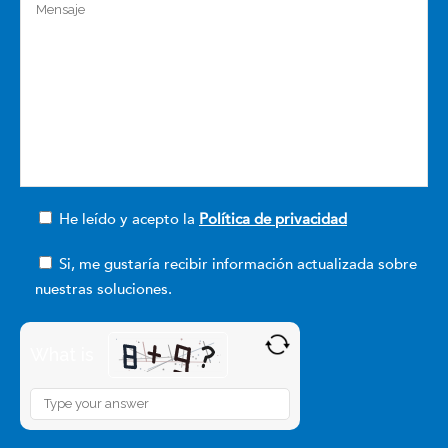
He leído y acepto la
Política de privacidad
Si, me gustaría recibir información actualizada sobre
nuestras soluciones.
What is
Solve
the