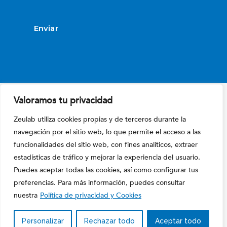
math
Por favor, deja este campo vacío.
problem
shown
in
the
image
to
continue.
Valoramos tu privacidad
Zeulab utiliza cookies propias y de terceros durante la
navegación por el sitio web, lo que permite el acceso a las
funcionalidades del sitio web, con fines analíticos, extraer
estadísticas de tráfico y mejorar la experiencia del usuario.
Puedes aceptar todas las cookies, así como configurar tus
preferencias. Para más información, puedes consultar
nuestra
Política de privacidad y Cookies
Desarrollamos soluciones eficaces que ayudan a nuestros clientes en
el CONTROL DE LA SEGURIDAD DE LOS ALIMENTOS aplicando las
Personalizar
Rechazar todo
Aceptar todo
ÚLTIMAS TECNOLOGÍAS.