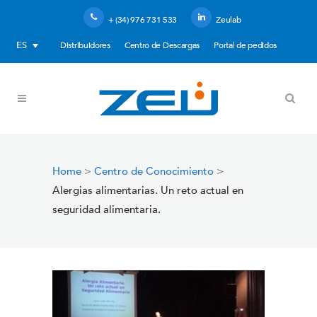
+ (34) 976 731 533
Zeulab
ES
Distribuidores
Centro de Descargas
Portal de pedidos
Home
>
Centro de Conocimiento
>
Alergias alimentarias. Un reto actual en
seguridad alimentaria.