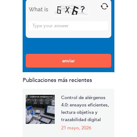
What is
Solve
the
math
problem
Por favor, deja este campo vacío.
shown
in
the
Publicaciones más recientes
image
to
continue.
Control de alérgenos
4.0: ensayos eficientes,
lectura objetiva y
trazabilidad digital
21 mayo, 2026