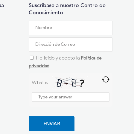
sa
Suscríbase a nuestro Centro de
Conocimiento
He leído y acepto la
Política de
privacidad
What is
Solve
the
math
Por favor, deja este campo vacío.
problem
shown