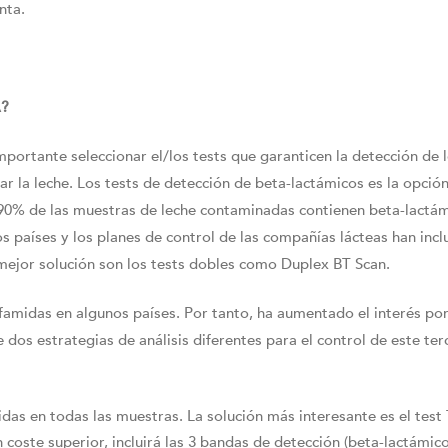
nta.
A?
importante seleccionar el/los tests que garanticen la detección de 
la leche. Los tests de detección de beta-lactámicos es la opción
l 90% de las muestras de leche contaminadas contienen beta-lactám
 países y los planes de control de las compañías lácteas han incl
a mejor solución son los tests dobles como Duplex BT Scan.
lfamidas en algunos países. Por tanto, ha aumentado el interés por
 dos estrategias de análisis diferentes para el control de este ter
midas en todas las muestras. La solución más interesante es el test 
 coste superior, incluirá las 3 bandas de detección (beta-lactámico