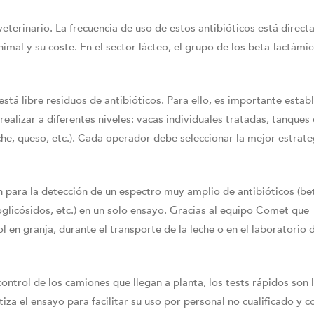
eterinario. La frecuencia de uso de estos antibióticos está direc
imal y su coste. En el sector lácteo, el grupo de los beta-lactámic
stá libre residuos de antibióticos. Para ello, es importante estab
realizar a diferentes niveles: vacas individuales tratadas, tanques 
eche, queso, etc.). Cada operador debe seleccionar la mejor estrat
ón para la detección de un espectro muy amplio de antibióticos (be
oglicósidos, etc.) en un solo ensayo. Gracias al equipo Comet que
 en granja, durante el transporte de la leche o en el laboratorio d
ntrol de los camiones que llegan a planta, los tests rápidos son 
za el ensayo para facilitar su uso por personal no cualificado y 