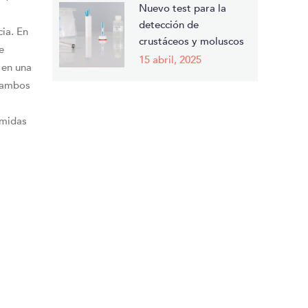
Nuevo test para la
detección de
cia. En
crustáceos y moluscos
e
15 abril, 2025
 en una
e ambos
amidas