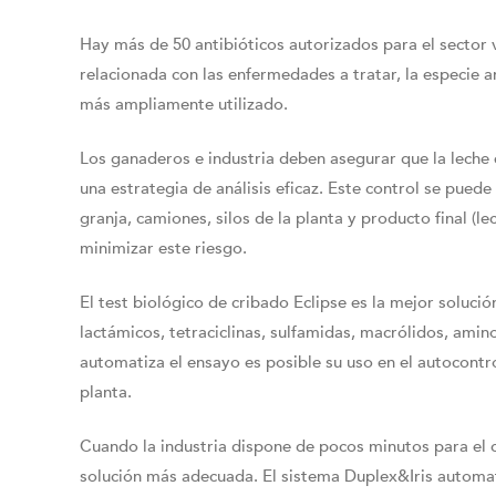
Hay más de 50 antibióticos autorizados para el sector v
relacionada con las enfermedades a tratar, la especie an
más ampliamente utilizado.
Los ganaderos e industria deben asegurar que la leche e
una estrategia de análisis eficaz. Este control se puede 
granja, camiones, silos de la planta y producto final (l
minimizar este riesgo.
El test biológico de cribado Eclipse es la mejor soluci
lactámicos, tetraciclinas, sulfamidas, macrólidos, amin
automatiza el ensayo es posible su uso en el autocontrol
planta.
Cuando la industria dispone de pocos minutos para el co
solución más adecuada. El sistema Duplex&Iris automati