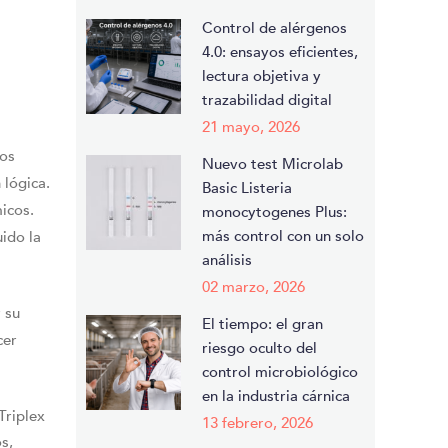
continue.
Control de alérgenos
4.0: ensayos eficientes,
lectura objetiva y
trazabilidad digital
21 mayo, 2026
los
Nuevo test Microlab
 lógica.
Basic Listeria
icos.
monocytogenes Plus:
más control con un solo
uido la
análisis
02 marzo, 2026
 su
El tiempo: el gran
cer
riesgo oculto del
control microbiológico
en la industria cárnica
Triplex
13 febrero, 2026
s,