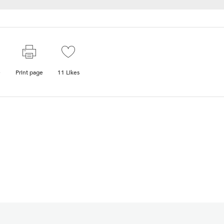
e
Print page
11
Likes