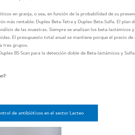
óticos en granja, o sea, en función de la probabilidad de su presen
ión más rentable: Duplex Beta-Tetra y Duplex Beta-Sulfa. El plan d
análisis de las muestras. Siempre se analizan los beta-lactámicos y
midas. El presupuesto total anual se mantiene porque el precio d
a tres grupos.
uplex BS Scan para la detección doble de Beta-lactámicos y Sulf
an?
ntrol de antibióticos en el sector Lacteo