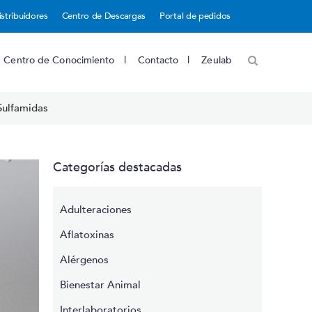
istribuidores
Centro de Descargas
Portal de pedidos
Centro de Conocimiento
Contacto
Zeulab
Sulfamidas
Categorías destacadas
Adulteraciones
Aflatoxinas
Alérgenos
Bienestar Animal
Interlaboratorios