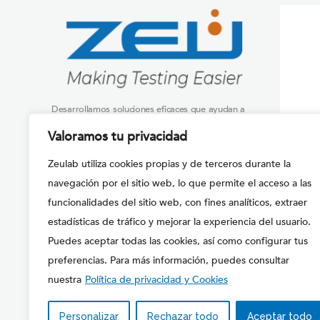
Desarrollamos soluciones eficaces que ayudan a
nuestros clientes en el CONTROL DE LA
Valoramos tu privacidad
SEGURIDAD DE LOS ALIMENTOS aplicando las
ÚLTIMAS TECNOLOGÍAS.
Zeulab utiliza cookies propias y de terceros durante la
navegación por el sitio web, lo que permite el acceso a las
Síganos en:
funcionalidades del sitio web, con fines analíticos, extraer
estadísticas de tráfico y mejorar la experiencia del usuario.
Puedes aceptar todas las cookies, así como configurar tus
preferencias. Para más información, puedes consultar
nuestra
Política de privacidad y Cookies
Personalizar
Rechazar todo
Aceptar todo