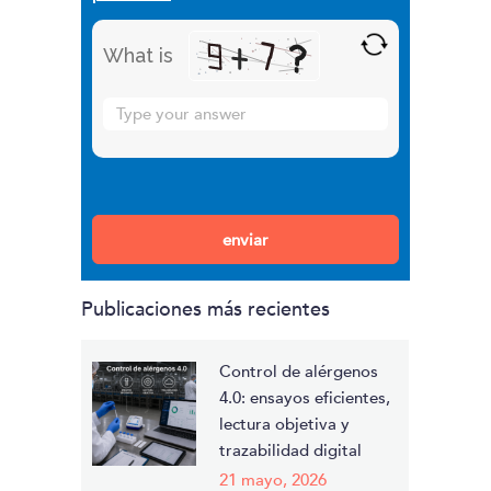
What is
Solve
the
math
problem
Por favor, deja este campo vacío.
shown
in
the
Publicaciones más recientes
image
to
continue.
Control de alérgenos
4.0: ensayos eficientes,
lectura objetiva y
trazabilidad digital
21 mayo, 2026