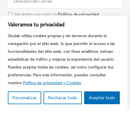
He leído y acepto la
Política de privacidad
Valoramos tu privacidad
What is
Zeulab utiliza cookies propias y de terceros durante la
Solve
navegación por el sitio web, lo que permite el acceso a las
the
funcionalidades del sitio web, con fines analíticos, extraer
math
estadísticas de tráfico y mejorar la experiencia del usuario.
Por favor, deja este campo vacío.
problem
Puedes aceptar todas las cookies, así como configurar tus
shown
preferencias. Para más información, puedes consultar
in
nuestra
Política de privacidad y Cookies
the
image
Personalizar
Rechazar todo
Aceptar todo
Copyright © 2020
ZEULAB S.L.
to
Política de Privacidad y cookies
|
Condiciones de Uso
continue.
ES
EN
FR