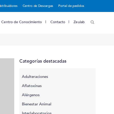
istribuidores
Centro de Descargas
Portal de pedidos
Centro de Conocimiento
Contacto
Zeulab
Categorías destacadas
Adulteraciones
Aflatoxinas
Alérgenos
Bienestar Animal
Interlaboratorios