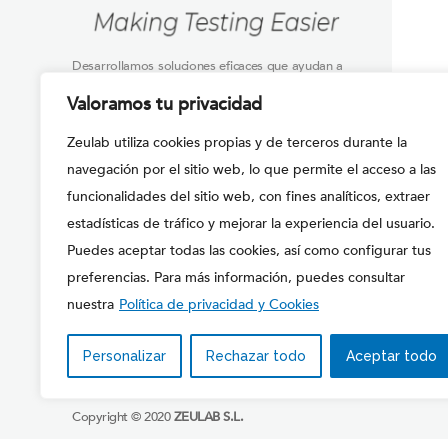
Desarrollamos soluciones eficaces que ayudan a
nuestros clientes en el CONTROL DE LA
Valoramos tu privacidad
SEGURIDAD DE LOS ALIMENTOS aplicando las
ÚLTIMAS TECNOLOGÍAS.
Zeulab utiliza cookies propias y de terceros durante la
navegación por el sitio web, lo que permite el acceso a las
Síganos en:
funcionalidades del sitio web, con fines analíticos, extraer
estadísticas de tráfico y mejorar la experiencia del usuario.
Puedes aceptar todas las cookies, así como configurar tus
preferencias. Para más información, puedes consultar
nuestra
Política de privacidad y Cookies
Personalizar
Rechazar todo
Aceptar todo
Copyright © 2020
ZEULAB S.L.