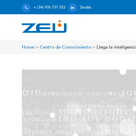
+ (34) 976 731 533
Zeulab
Home
>
Centro de Conocimiento
>
Llega la inteligenc