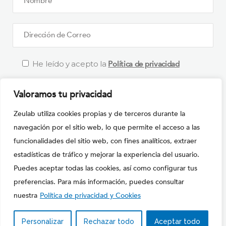
He leído y acepto la
Política de privacidad
Valoramos tu privacidad
What is
Zeulab utiliza cookies propias y de terceros durante la
Solve
navegación por el sitio web, lo que permite el acceso a las
the
funcionalidades del sitio web, con fines analíticos, extraer
math
estadísticas de tráfico y mejorar la experiencia del usuario.
Por favor, deja este campo vacío.
problem
Puedes aceptar todas las cookies, así como configurar tus
shown
preferencias. Para más información, puedes consultar
in
nuestra
Política de privacidad y Cookies
the
image
Personalizar
Rechazar todo
Aceptar todo
Copyright © 2020
ZEULAB S.L.
to