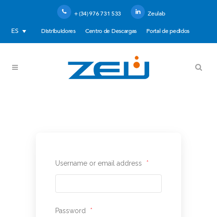
+ (34) 976 731 533
Zeulab
ES
Distribuidores
Centro de Descargas
Portal de pedidos
My Account
Username or email address
*
Password
*