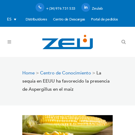
+ (34) 976 731 533
Zeulab
ES
Distribuidores
Centro de Descargas
Portal de pedidos
Home
>
Centro de Conocimiento
>
La
sequía en EEUU ha favorecido la presencia
de Aspergillus en el maíz