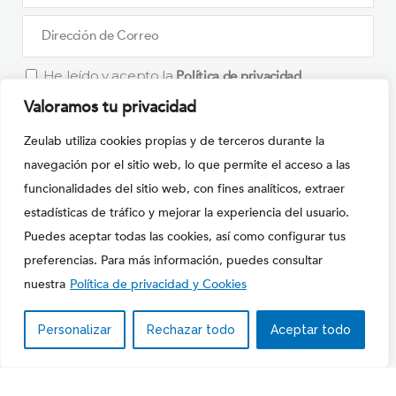
He leído y acepto la
Política de privacidad
Valoramos tu privacidad
What is
Zeulab utiliza cookies propias y de terceros durante la
Solve
navegación por el sitio web, lo que permite el acceso a las
the
funcionalidades del sitio web, con fines analíticos, extraer
math
estadísticas de tráfico y mejorar la experiencia del usuario.
Por favor, deja este campo vacío.
problem
Puedes aceptar todas las cookies, así como configurar tus
shown
preferencias. Para más información, puedes consultar
in
nuestra
Política de privacidad y Cookies
the
image
Personalizar
Rechazar todo
Aceptar todo
Copyright © 2020
ZEULAB S.L.
to
Política de Privacidad y cookies
|
Condiciones de Uso
continue.
ES
EN
FR