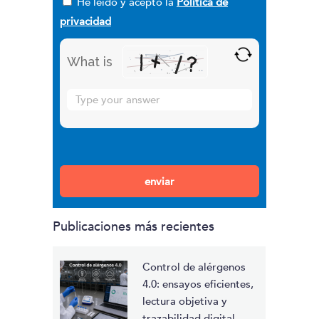
He leído y acepto la
Política de
privacidad
What is
Solve
the
math
problem
Por favor, deja este campo vacío.
shown
in
the
Publicaciones más recientes
image
to
continue.
Control de alérgenos
4.0: ensayos eficientes,
lectura objetiva y
trazabilidad digital