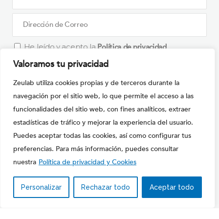
He leído y acepto la
Política de privacidad
Valoramos tu privacidad
What is
Zeulab utiliza cookies propias y de terceros durante la
Solve
navegación por el sitio web, lo que permite el acceso a las
the
funcionalidades del sitio web, con fines analíticos, extraer
math
estadísticas de tráfico y mejorar la experiencia del usuario.
Por favor, deja este campo vacío.
problem
Puedes aceptar todas las cookies, así como configurar tus
shown
preferencias. Para más información, puedes consultar
in
nuestra
Política de privacidad y Cookies
the
image
Personalizar
Rechazar todo
Aceptar todo
Copyright © 2020
ZEULAB S.L.
to
Política de Privacidad y cookies
|
Condiciones de Uso
continue.
ES
EN
FR