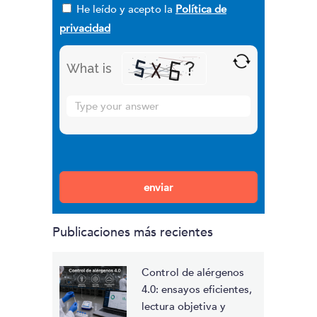
He leído y acepto la
Política de
privacidad
What is
Solve
the
math
problem
Por favor, deja este campo vacío.
shown
in
the
Publicaciones más recientes
image
to
continue.
Control de alérgenos
4.0: ensayos eficientes,
lectura objetiva y