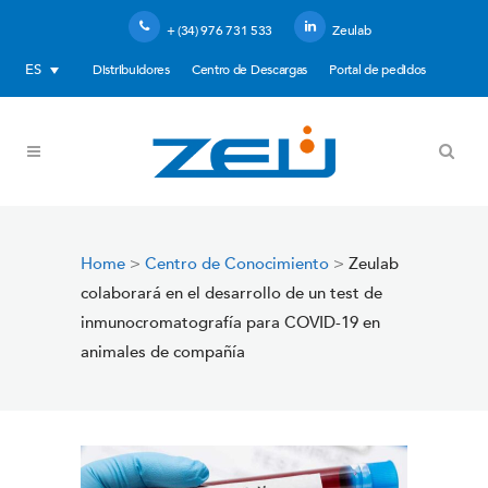
+ (34) 976 731 533
Zeulab
ES
Distribuidores
Centro de Descargas
Portal de pedidos
Home
>
Centro de Conocimiento
>
Zeulab
colaborará en el desarrollo de un test de
inmunocromatografía para COVID-19 en
animales de compañía