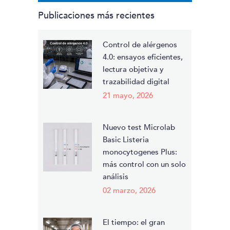
the
Publicaciones más recientes
image
to
continue.
Control de alérgenos
4.0: ensayos eficientes,
lectura objetiva y
trazabilidad digital
21 mayo, 2026
Nuevo test Microlab
Basic Listeria
monocytogenes Plus:
más control con un solo
análisis
02 marzo, 2026
El tiempo: el gran