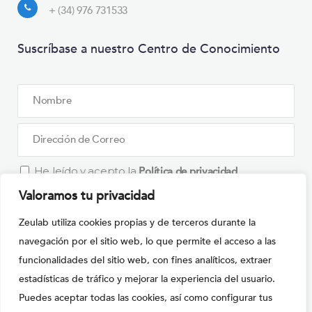
+ (34) 976 731533
Suscríbase a nuestro Centro de Conocimiento
He leído y acepto la
Política de privacidad
Valoramos tu privacidad
What is
Zeulab utiliza cookies propias y de terceros durante la
Solve
navegación por el sitio web, lo que permite el acceso a las
the
funcionalidades del sitio web, con fines analíticos, extraer
math
estadísticas de tráfico y mejorar la experiencia del usuario.
Por favor, deja este campo vacío.
problem
Puedes aceptar todas las cookies, así como configurar tus