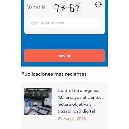
What is
Solve
the
math
problem
Por favor, deja este campo vacío.
shown
in
the
Publicaciones más recientes
image
to
continue.
Control de alérgenos
4.0: ensayos eficientes,
lectura objetiva y
trazabilidad digital
21 mayo, 2026